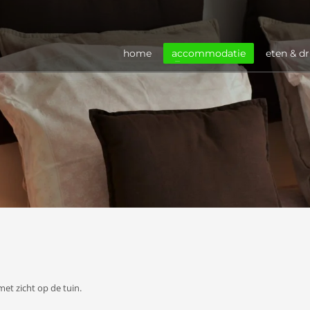
home
accommodatie
eten & d
et zicht op de tuin.