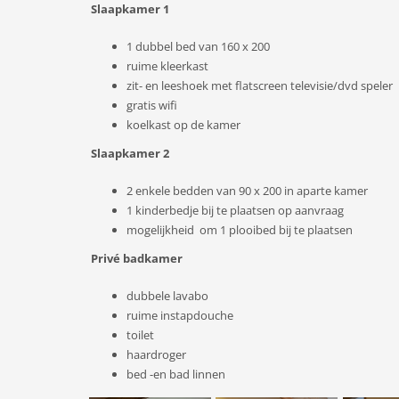
Slaapkamer 1
1
dubbel bed van 160 x 200
ruime kleerkast
zit- en leeshoek met flatscreen televisie/dvd speler
g
ratis
wifi
koelkast op de kamer
Slaapkamer 2
2 enkele bedden van 90 x 200 in aparte kamer
1
kinderbedje
bij te plaatsen op aanvraag
mogelijkheid om 1
plooibed
bij te plaatsen
Privé badkamer
dubbele lavabo
ruime instapdouche
toilet
haardroger
bed -en bad linnen