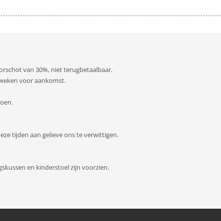
oorschot van 30%, niet terugbetaalbaar.
 8 weken voor aankomst.
zoen.
e tijden aan gelieve ons te verwittigen.
ngskussen en kinderstoel zijn voorzien.