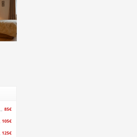
85€
105€
125€