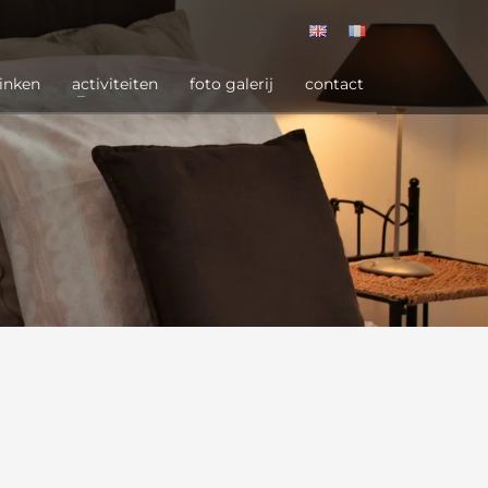
rinken
activiteiten
foto galerij
contact